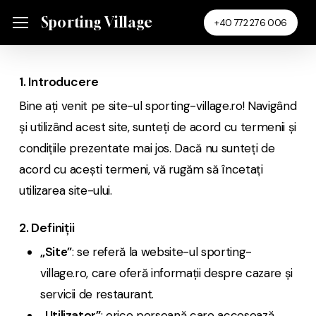
Skip
Menu
Sporting Village
Menu
+40 772 276 006
to
main
content
1. Introducere
Bine ați venit pe site-ul sporting-village.ro! Navigând
și utilizând acest site, sunteți de acord cu termenii și
condițiile prezentate mai jos. Dacă nu sunteți de
acord cu acești termeni, vă rugăm să încetați
utilizarea site-ului.
2. Definiții
„Site”
: se referă la website-ul sporting-
village.ro, care oferă informații despre cazare și
servicii de restaurant.
„Utilizator”
: orice persoană care accesează